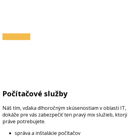
Potrebujete pomôcť?
Sme na to pripravení.
Kliknite sem
Počítačové služby
Náš tím, vďaka dlhoročným skúsenostiam v oblasti IT,
dokáže pre vás zabezpečiť ten pravý mix služieb, ktorý
práve potrebujete.
správa a inštalácie počítačov