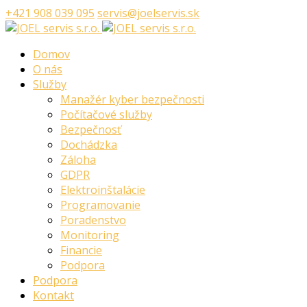
+421 908 039 095
servis@joelservis.sk
Domov
O nás
Služby
Manažér kyber bezpečnosti
Počítačové služby
Bezpečnosť
Dochádzka
Záloha
GDPR
Elektroinštalácie
Programovanie
Poradenstvo
Monitoring
Financie
Podpora
Podpora
Kontakt